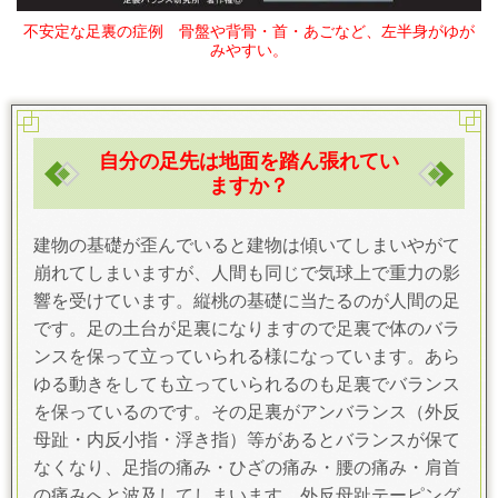
不安定な足裏の症例 骨盤や背骨・首・あごなど、左半身がゆが
みやすい。
自分の足先は地面を踏ん張れてい
ますか？
建物の基礎が歪んでいると建物は傾いてしまいやがて
崩れてしまいますが、人間も同じで気球上で重力の影
響を受けています。縦桃の基礎に当たるのが人間の足
です。足の土台が足裏になりますので足裏で体のバラ
ンスを保って立っていられる様になっています。あら
ゆる動きをしても立っていられるのも足裏でバランス
を保っているのです。その足裏がアンバランス（外反
母趾・内反小指・浮き指）等があるとバランスが保て
なくなり、足指の痛み・ひざの痛み・腰の痛み・肩首
の痛みへと波及してしまいます。外反母趾テーピング