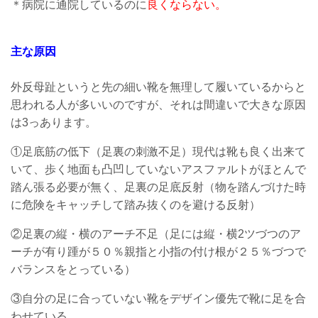
＊病院に通院しているのに
良くならない。
主な原因
外反母趾というと先の細い靴を無理して履いているからと
思われる人が多いいのですが、それは間違いで大きな原因
は3っあります。
①足底筋の低下（足裏の刺激不足）現代は靴も良く出来て
いて、歩く地面も凸凹していないアスファルトがほとんで
踏ん張る必要が無く、足裏の足底反射（物を踏んづけた時
に危険をキャッチして踏み抜くのを避ける反射）
②足裏の縦・横のアーチ不足（足には縦・横2ツづつのア
ーチが有り踵が５０％親指と小指の付け根が２５％づつで
バランスをとっている）
③自分の足に合っていない靴をデザイン優先で靴に足を合
わせている。