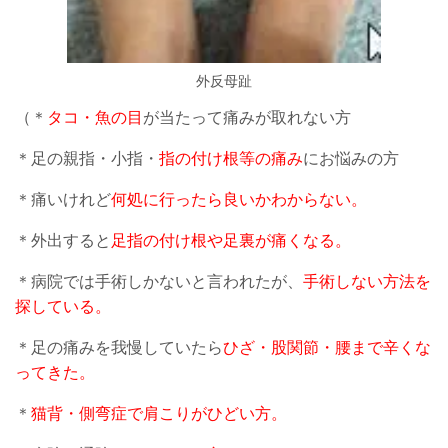
外反母趾
（＊
タコ・魚の目
が当たって痛みが取れない方
＊足の親指・小指・
指の付け根等の痛み
にお悩みの方
＊痛いけれど
何処に行ったら良いかわからない。
＊外出すると
足指の付け根や足裏が痛くなる。
＊病院では手術しかないと言われたが、
手術しない方法を
探している。
＊足の痛みを我慢していたら
ひざ・股関節・腰まで辛くな
ってきた。
＊
猫背・側弯症で肩こりがひどい方。